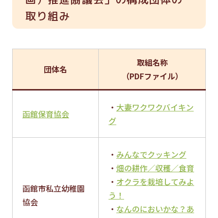
取り組み
取組名称
団体名
（PDFファイル）
・
大妻ワクワクバイキン
函館保育協会
グ
・
みんなでクッキング
・
畑の耕作／収穫／食育
・
オクラを栽培してみよ
函館市私立幼稚園
う！
協会
・
なんのにおいかな？あ