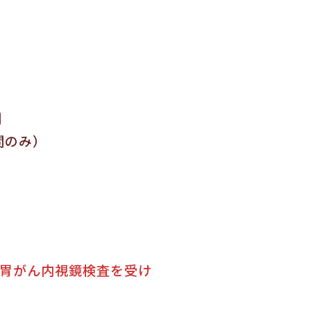
関
関のみ）
年胃がん内視鏡検査を受け