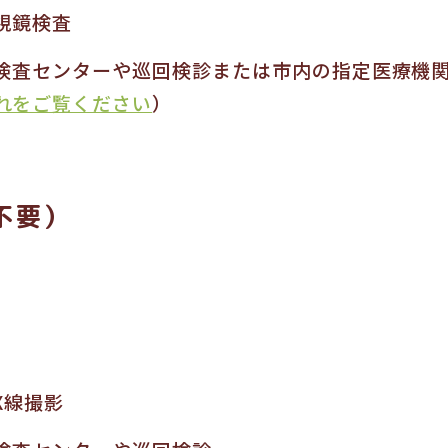
視鏡検査
検査センターや巡回検診または市内の指定医療機
れをご覧ください
）
不要）
X線撮影