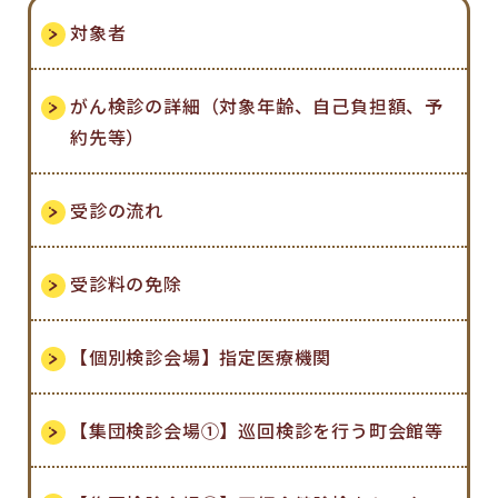
対象者
がん検診の詳細（対象年齢、自己負担額、予
約先等）
受診の流れ
受診料の免除
【個別検診会場】指定医療機関
【集団検診会場①】巡回検診を行う町会館等