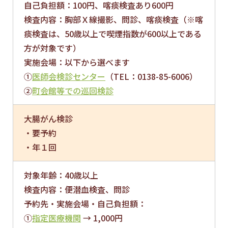
自己負担額：100円、喀痰検査あり600円
検査内容：胸部Ｘ線撮影、問診、喀痰検査（※喀
痰検査は、50歳以上で喫煙指数が600以上である
方が対象です）
実施会場：以下から選べます
①
医師会検診センター
（TEL：0138-85-6006）
②
町会館等での巡回検診
大腸がん検診
・要予約
・年１回
対象年齢：40歳以上
検査内容：便潜血検査、問診
予約先・実施会場・自己負担額：
①
指定医療機関
→ 1,000円