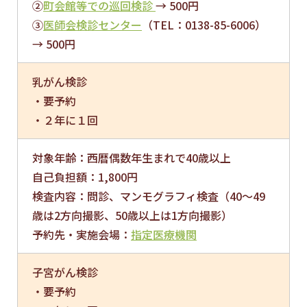
②
町会館等での巡回検診
→ 500円
③
医師会検診センター
（TEL：0138-85-6006）
→ 500円
乳がん検診
・要予約
・２年に１回
対象年齢：西暦偶数年生まれで40歳以上
自己負担額：1,800円
検査内容：問診、マンモグラフィ検査（40～49
歳は2方向撮影、50歳以上は1方向撮影）
予約先・実施会場：
指定医療機関
子宮がん検診
・要予約