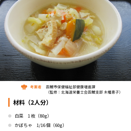
考案者
函館市保健福祉部健康増進課
（監修：北海道栄養士会函館支部 木幡恵子）
材料（2人分）
白菜 1 枚（80g）
かぼちゃ 1/16 個（60g）