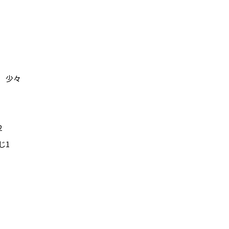
 少々
2
じ1