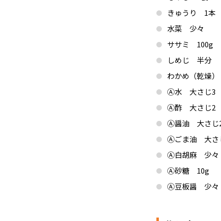
きゅうり 1本
水菜 少々
ササミ 100g
しめじ 半分
わかめ（乾燥）
Ⓐ水 大さじ3
Ⓐ酢 大さじ2
Ⓐ醤油 大さじ
Ⓐごま油 大さ
Ⓐ白胡麻 少々
Ⓐ砂糖 10g
Ⓐ豆板醤 少々