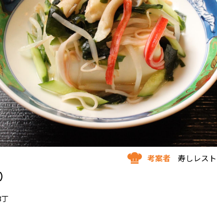
考案者
寿しレスト
）
3丁