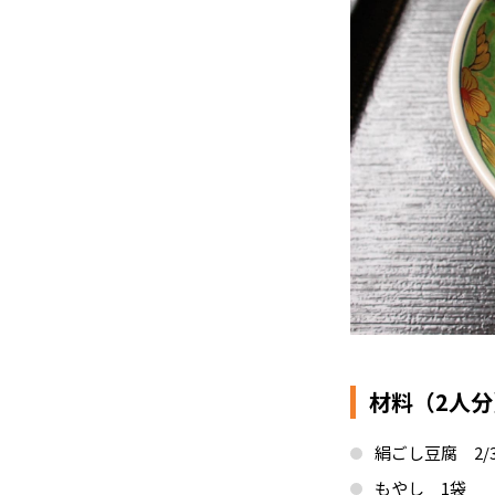
材料（2人分
絹ごし豆腐 2/
もやし 1袋