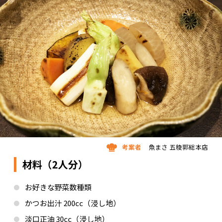
考案者
魚まさ 五稜郭総本店
材料（2人分）
お好きな野菜数種類
かつお出汁 200cc（浸し地）
淡口正油 30cc（浸し地）