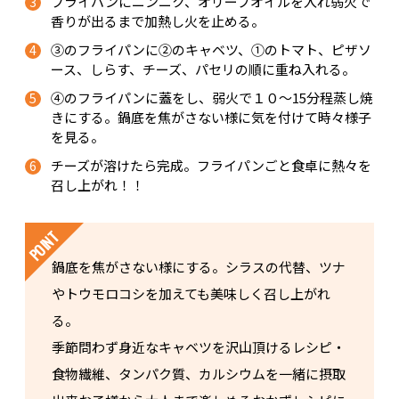
フライパンにニンニク、オリーブオイルを入れ弱火で
香りが出るまで加熱し火を止める。
③のフライパンに②のキャベツ、①のトマト、ピザソ
ース、しらす、チーズ、パセリの順に重ね入れる。
④のフライパンに蓋をし、弱火で１０～15分程蒸し焼
きにする。鍋底を焦がさない様に気を付けて時々様子
を見る。
チーズが溶けたら完成。フライパンごと食卓に熱々を
召し上がれ！！
鍋底を焦がさない様にする。シラスの代替、ツナ
やトウモロコシを加えても美味しく召し上がれ
る。
季節問わず身近なキャベツを沢山頂けるレシピ・
食物繊維、タンパク質、カルシウムを一緒に摂取