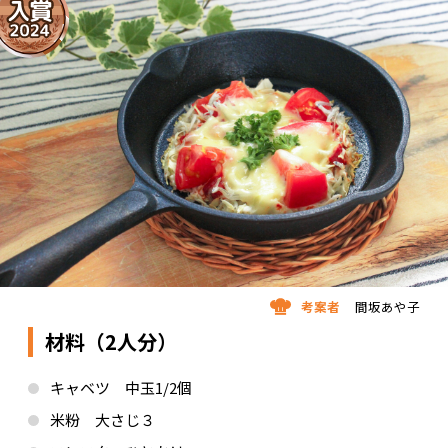
考案者
間坂あや子
材料（2人分）
キャベツ 中玉1/2個
米粉 大さじ３