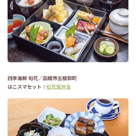
四季海鮮 旬花／函館市五稜郭町
はこスマセット：
松花堂弁当