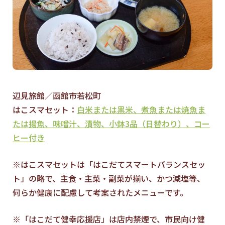
辺見旅館／函館市若松町
はこスマセット：
白米または黒米、煮魚または焼魚ま
たは揚魚、味噌汁、漬物、小鉢3品（日替わり）、コー
ヒー付き
※はこスマセットは「はこだてスマートバランスセッ
ト」の略で、主食・主菜・副菜が揃い、かつ減塩等、
何らか健康に配慮して考案されたメニューです。
※「はこだて健幸応援店」は店内禁煙で、市民向け健