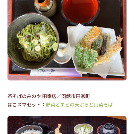
茶そばのみのや 田家店／函館市田家町
はこスマセット：
野菜とエビの天ぷらと山菜そば