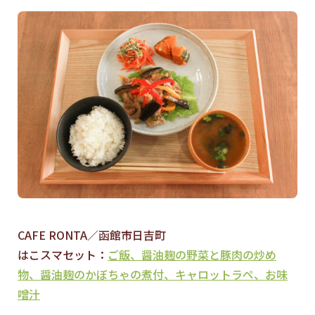
CAFE RONTA／函館市日吉町
はこスマセット：
ご飯、醤油麹の野菜と豚肉の炒め
物、醤油麹のかぼちゃの煮付、キャロットラペ、お味
噌汁