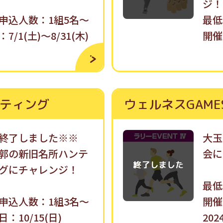
ジ！
申込人数：1組5名〜
最低
7/1(土)〜8/31(木)
開催日
ティング
ウェルネスGAME
終了しました※※
大玉
郭の新旧名所ハンテ
会に
グにチャレンジ！
最低
申込人数：1組3名〜
開催
：10/15(日)
202