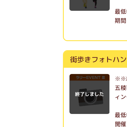
最低
期間：
街歩きフォトハン
※※
五稜
ィン
最低
開催日