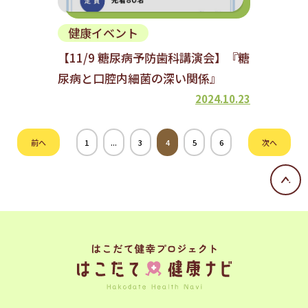
健康イベント
【11/9 糖尿病予防歯科講演会】『糖
尿病と口腔内細菌の深い関係』
2024.10.23
前へ
1
...
3
4
5
6
次へ